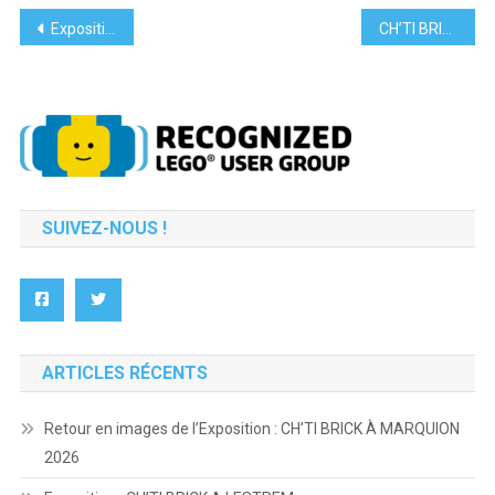
Navigation
Exposition : Brick’In #10 FNAC de LILLE
CH’TI BRICK À LESQUIN.
de
l’article
SUIVEZ-NOUS !
ARTICLES RÉCENTS
Retour en images de l’Exposition : CH’TI BRICK À MARQUION
2026