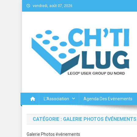
Skip
vendredi, août 07, 2026
to
content
Chtilug – Lego® User Gr
L’Association
Agenda Des Evénements
CATÉGORIE :
GALERIE PHOTOS ÉVÉNEMENTS
Galerie Photos événements