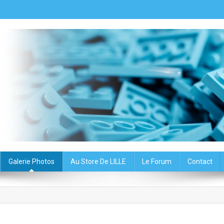
oup du Nord – Association
Galerie Photos
Au Store De LILLE
Le Forum
Contact