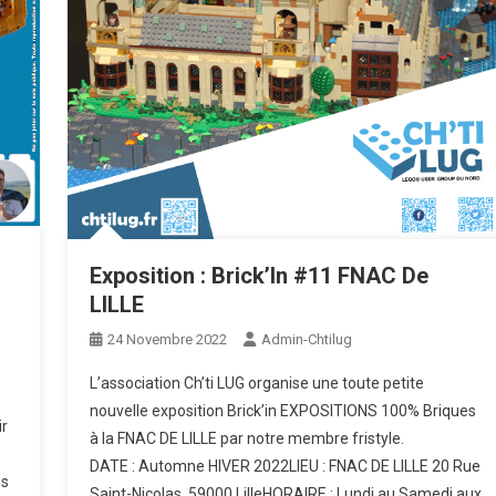
Exposition : Brick’In #11 FNAC De
LILLE
24 Novembre 2022
Admin-Chtilug
L’association Ch’ti LUG organise une toute petite
nouvelle exposition Brick’in EXPOSITIONS 100% Briques
ir
à la FNAC DE LILLE par notre membre fristyle.
DATE : Automne HIVER 2022LIEU : FNAC DE LILLE 20 Rue
és
Saint-Nicolas, 59000 LilleHORAIRE : Lundi au Samedi aux