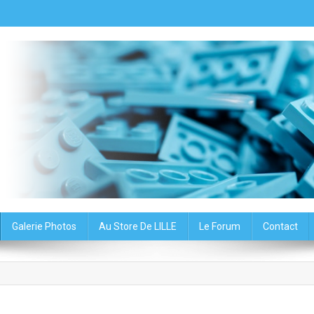
oup du Nord – Association
Galerie Photos
Au Store De LILLE
Le Forum
Contact