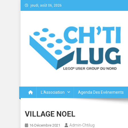
Skip
jeudi, août 06, 2026
to
content
Chtilug – Lego® User Gr
L’Association
Agenda Des Evénements
VILLAGE NOEL
Admin-Chtilug
16 Décembre 2021