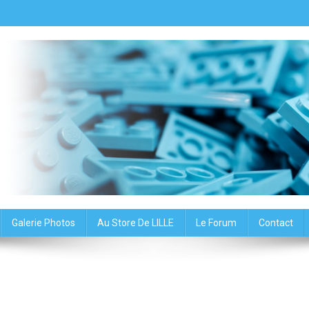
oup du Nord – Association
Galerie Photos
Au Store De LILLE
Le Forum
Contact