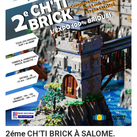
2éme CH’TI BRICK À SALOME.