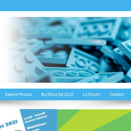
oup du Nord – Association
Galerie Photos
Au Store De LILLE
Le Forum
Contact