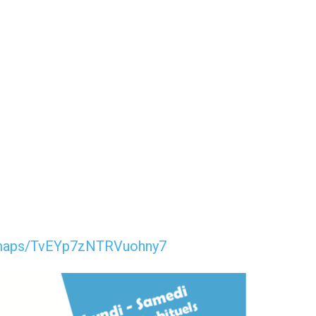
l/maps/TvEYp7zNTRVuohny7