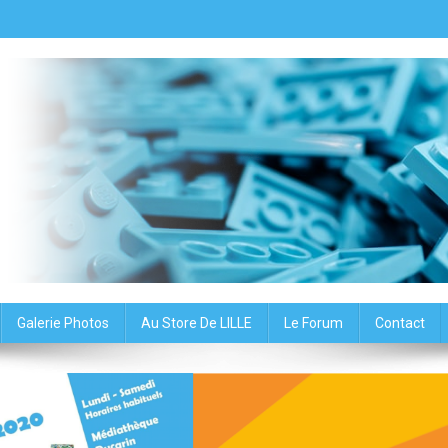
oup du Nord – Association
Galerie Photos
Au Store De LILLE
Le Forum
Contact