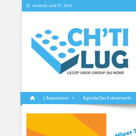
Skip
vendredi, août 07, 2026
to
content
Chtilug – Lego® User Gr
L’Association
Agenda Des Evénements