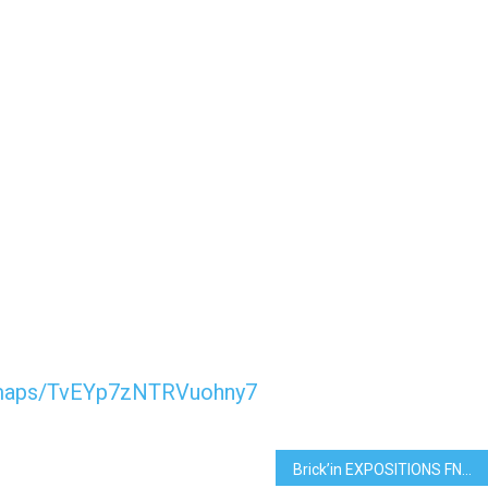
l/maps/TvEYp7zNTRVuohny7
Brick’in EXPOSITIONS FNAC HIVER 2020