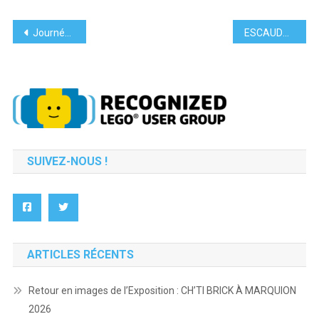
Navigation
Journée Legoland 2017
ESCAUDŒUVRES 1 200 m² d’univers en LEGO® pour faire rêver grands et petits
de
l’article
SUIVEZ-NOUS !
ARTICLES RÉCENTS
Retour en images de l’Exposition : CH’TI BRICK À MARQUION
2026