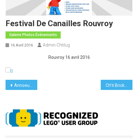
Festival De Canailles Rouvroy
Galerie Photos Événements
Admin-Chtilug
16 Avril 2016
Rouvroy 16 avril 2016
Navigation
Annoeullin 2015
Ch’ti Brick III Cysoing
de
l’article