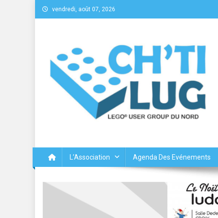
Skip
vendredi, août 07, 2026
to
content
Chtilug – Lego® User Gr
L’Association
Agenda Des Evénements