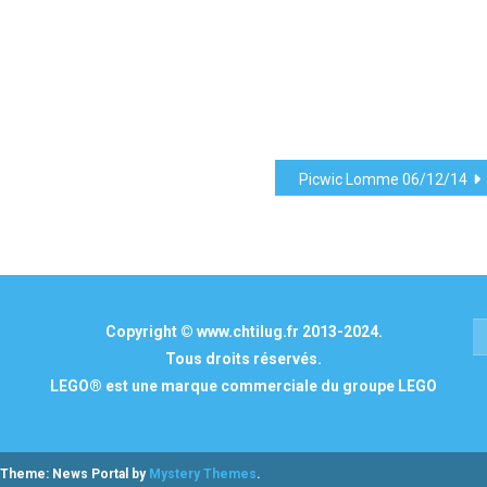
Picwic Lomme 06/12/14
Copyright © www.chtilug.fr 2013-2024.
Tous droits réservés.
LEGO® est une marque commerciale du groupe LEGO
Theme: News Portal by
Mystery Themes
.