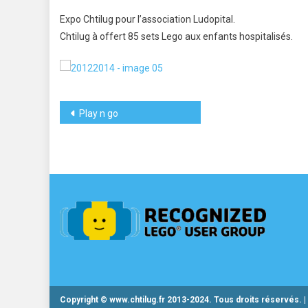
Expo Chtilug pour l’association Ludopital.
Chtilug à offert 85 sets Lego aux enfants hospitalisés.
Navigation
Play n go
de
l’article
Copyright © www.chtilug.fr 2013-2024. Tous droits réservés.
|