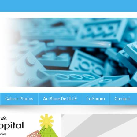
oup du Nord – Association
Galerie Photos
Au Store De LILLE
Le Forum
Contact